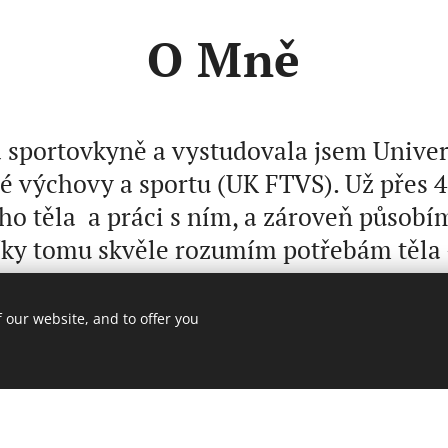
O Mně
 sportovkyně a vystudovala jsem Univer
é výchovy a sportu (UK FTVS). Už přes 4
ého těla a práci s ním, a zároveň působím
íky tomu skvěle rozumím potřebám těla –
 tréninku, nebo celkovou fyzickou poho
své znalosti a osobní zkušenosti, abych 
 our website, and to offer you
a profesionální péči, která přispěje k va
zdraví.