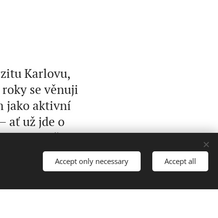
zitu Karlovu,
 roky se věnuji
 jako aktivní
 ať už jde o
du. V masážích
vám nabídla
Accept only necessary
Accept all
ší rovnováze a