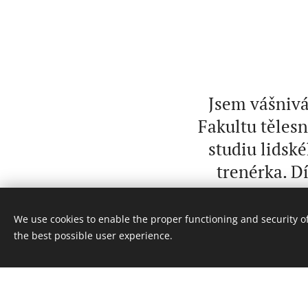
Jsem vášnivá
Fakultu tělesn
studiu lidsk
trenérka. D
regeneraci po
propojuji 
We use cookies to enable the proper functioning and security of
individuální 
the best possible user experience.