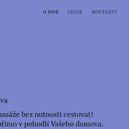
O MNĚ
CENÍK
KONTAKTY
ova
masáže bez nutnosti cestovat!
 přímo v pohodlí Vašeho domova.